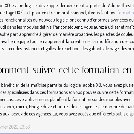
e XD est un logiciel développé dernièrement à partir de Adobe. Il est 
ettage UX/UI et pour en être un professionnel, il vous faut une
formati
les fonctionnalités du nouveau logiciel ont connu d'énormes avancées que 
outil dans les modules définis. Par conséquent, vous aurez à utiliser et maî
'autre part apprendre à gérer de manière proactive, les palettes de couleu
ravail en équipe tout en apprenant la création et la modification des c
ez créer des instances et grilles de répétition, des gabarits de page, des p
mment suivre cette formation en
 bénéficier de la maîtrise parfaite du logiciel adobe XD, vous avez plusieur
ces spécialisées dans ces formations et vous pouvez suivre cette formatio
ier cas, ces établissements planifient la formation sur des modules avec d
se zoom, micro, Google drive et autres de ces agences, le nombre de partic
s aux locaux de ces agences. Là, vous avez accès aux différents outils dispo
évrier 2022 23:53