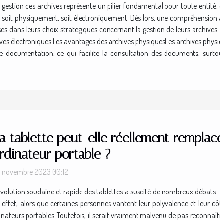
 gestion des archives représente un pilier fondamental pour toute entité, q
ées soit physiquement, soit électroniquement. Dès lors, une compréhensio
s dans leurs choix stratégiques concernant la gestion de leurs archives. 
ves électroniques.Les avantages des archives physiquesLes archives physiq
de documentation, ce qui facilite la consultation des documents, surt
a tablette peut-elle réellement remplac
rdinateur portable ?
 novembre 2023 00:12
évolution soudaine et rapide des tablettes a suscité de nombreux débats .
n effet, alors que certaines personnes vantent leur polyvalence et leur c
inateurs portables. Toutefois, il serait vraiment malvenu de pas reconnaîtr