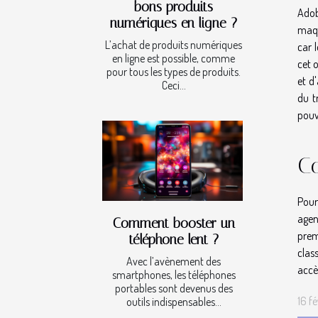
bons produits
Adob
numériques en ligne ?
maqu
L’achat de produits numériques
car 
en ligne est possible, comme
cet 
pour tous les types de produits.
et d
Ceci...
du t
pouv
Co
Pour
agen
Comment booster un
prem
téléphone lent ?
clas
Avec l’avènement des
accè
smartphones, les téléphones
portables sont devenus des
16 f
outils indispensables...