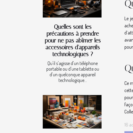
Qu
Le j
ache
Quelles sont les
d’at
précautions à prendre
avan
pour ne pas abîmer les
accessoires d'appareils
pour
technologiques ?
Qu'il s'agisse d'un téléphone
Qu
portable ou d'une tablette ou
d'un quelconque appareil
technologique...
Ce m
cett
pour
faço
Coll
16 a