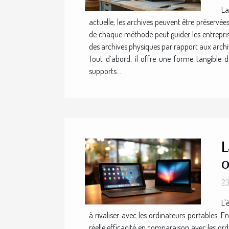
La
actuelle, les archives peuvent être préserv
de chaque méthode peut guider les entreprise
des archives physiques par rapport aux archi
Tout d’abord, il offre une forme tangible 
supports...
L
o
23
L'
à rivaliser avec les ordinateurs portables. E
réelle efficacité en comparaison avec les ord