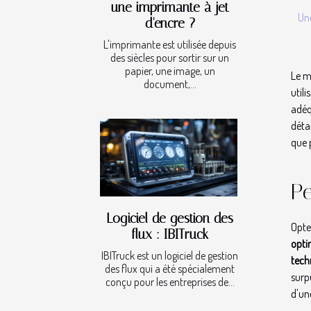
une imprimante à jet
Une
d'encre ?
L'imprimante est utilisée depuis
des siècles pour sortir sur un
papier, une image, un
Le m
document,...
util
adéq
déta
que 
Pe
Logiciel de gestion des
Opte
flux : IBITruck
opti
IBITruck est un logiciel de gestion
tech
des flux qui a été spécialement
surp
conçu pour les entreprises de...
d'un