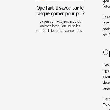
quant
futu
Que faut-il savoir sur le
casque gamer pour pc ?
Le r
La passion aux jeux est plus
la m
animée lorsqu’on utilise les
main
matériels les plus avancés. Ces...
béné
Op
L'as
sign
inve
déte
beso
Il e
En ou