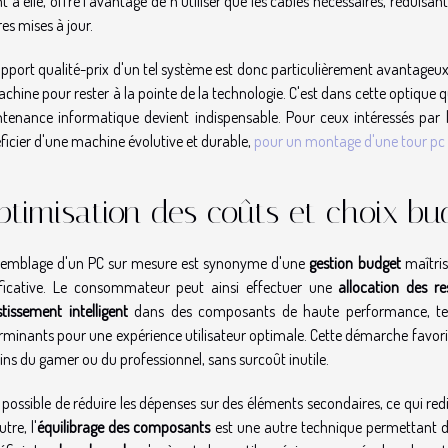
 à elle, offre l'avantage de n'utiliser que les câbles nécessaires, réduisant 
res mises à jour.
apport qualité-prix d'un tel système est donc particulièrement avantageux, 
achine pour rester à la pointe de la technologie. C'est dans cette optique 
tenance informatique devient indispensable. Pour ceux intéressés par
ficier d'une machine évolutive et durable,
pour un montage d'une tour pc
timisation des coûts et choix bu
semblage d'un PC sur mesure est synonyme d'une
gestion budget
maîtris
ificative. Le consommateur peut ainsi effectuer une
allocation des re
stissement intelligent
dans des composants de haute performance, tels 
rminants pour une expérience utilisateur optimale. Cette démarche favori
ins du gamer ou du professionnel, sans surcoût inutile.
st possible de réduire les dépenses sur des éléments secondaires, ce qui red
tre, l'
équilibrage des composants
est une autre technique permettant d