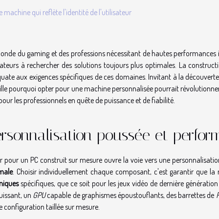
 machine qui reflète l'identité de l'utilisateur
onde du gaming et des professions nécessitant de hautes performances 
isateurs à rechercher des solutions toujours plus optimales. La constr
uate aux exigences spécifiques de ces domaines. Invitant à la découverte 
ille pourquoi opter pour une machine personnalisée pourrait révolutionner 
pour les professionnels en quête de puissance et de fiabilité.
rsonnalisation poussée et perfo
r pour un PC construit sur mesure ouvre la voie vers une personnalisati
male
. Choisir individuellement chaque composant, c'est garantir que l
niques
spécifiques, que ce soit pour les jeux vidéo de dernière génératio
uissant, un
GPU
capable de graphismes époustouflants, des barrettes de
e configuration taillée sur mesure.