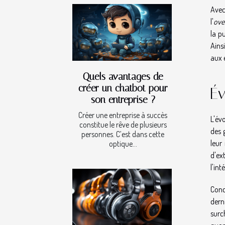
Ave
l'
ove
la p
Ains
aux 
Quels avantages de
créer un chatbot pour
Év
son entreprise ?
Créer une entreprise à succès
L'év
constitue le rêve de plusieurs
des 
personnes. C’est dans cette
leur
optique...
d'ex
l'int
Conc
dern
surc