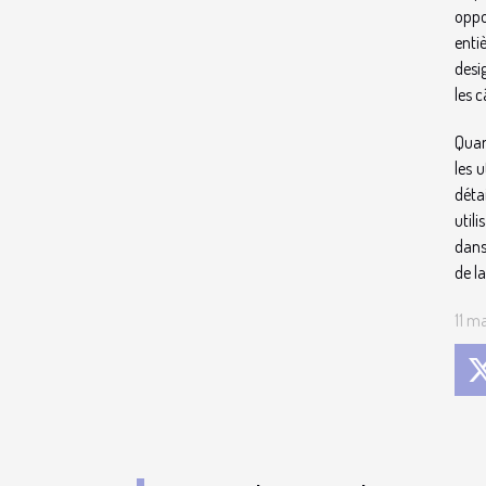
oppo
enti
desi
les 
Quan
les 
déta
util
dans
de la
11 m