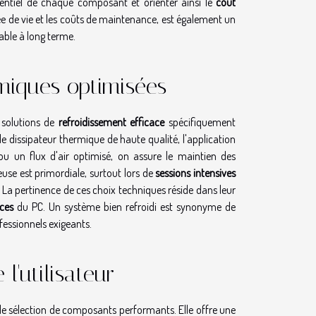
tentiel de chaque composant et orienter ainsi le
coût
urée de vie et les coûts de maintenance, est également un
ble à long terme.
miques optimisées
s solutions de
refroidissement efficace
spécifiquement
le dissipateur thermique de haute qualité, l'application
ou un flux d'air optimisé, on assure le maintien des
use est primordiale, surtout lors de
sessions intensives
. La pertinence de ces choix techniques réside dans leur
ces
du PC. Un système bien refroidi est synonyme de
ofessionnels exigeants.
l'utilisateur
le sélection de composants performants. Elle offre une