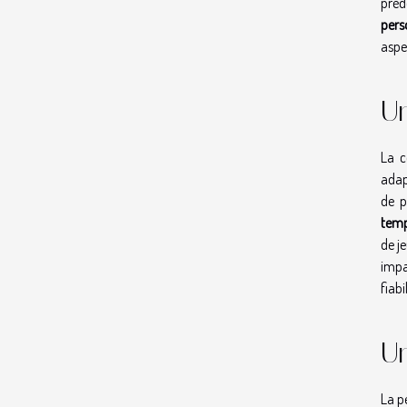
préd
pers
aspe
U
La c
adap
de p
temp
de j
impa
fiabi
Un
La p