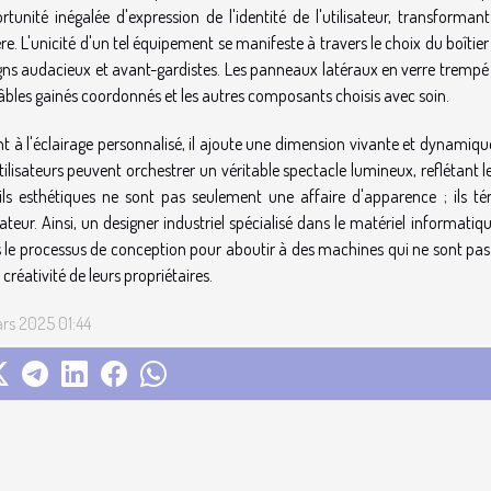
rtunité inégalée d'expression de l'identité de l'utilisateur, transform
ère. L'unicité d'un tel équipement se manifeste à travers le choix du boîtie
gns audacieux et avant-gardistes. Les panneaux latéraux en verre trempé
câbles gainés coordonnés et les autres composants choisis avec soin.
t à l'éclairage personnalisé, il ajoute une dimension vivante et dynamiq
utilisateurs peuvent orchestrer un véritable spectacle lumineux, reflétan
ils esthétiques ne sont pas seulement une affaire d'apparence ; ils té
isateur. Ainsi, un designer industriel spécialisé dans le matériel informat
 le processus de conception pour aboutir à des machines qui ne sont pas se
 créativité de leurs propriétaires.
ars 2025 01:44