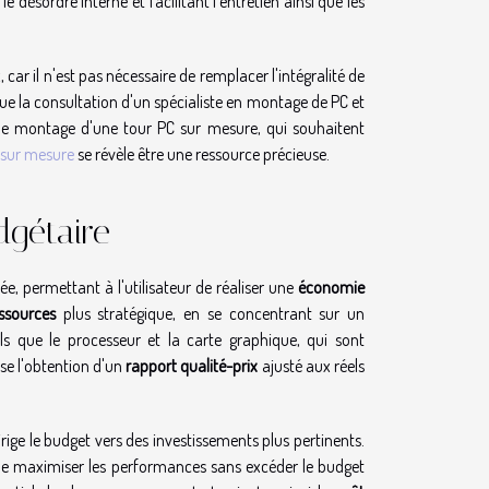
le désordre interne et facilitant l'entretien ainsi que les
car il n'est pas nécessaire de remplacer l'intégralité de
que la consultation d'un spécialiste en montage de PC et
 le montage d'une tour PC sur mesure, qui souhaitent
 sur mesure
se révèle être une ressource précieuse.
dgétaire
ée, permettant à l'utilisateur de réaliser une
économie
ssources
plus stratégique, en se concentrant sur un
que le processeur et la carte graphique, qui sont
se l'obtention d'un
rapport qualité-prix
ajusté aux réels
irige le budget vers des investissements plus pertinents.
e maximiser les performances sans excéder le budget