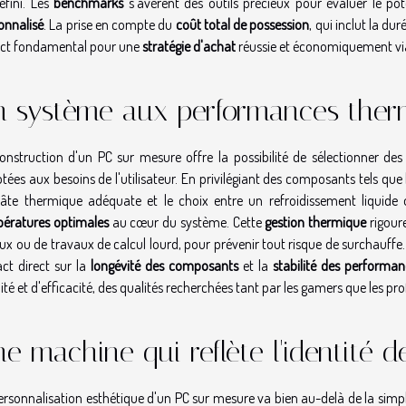
éfini. Les
benchmarks
s'avèrent des outils précieux pour évaluer le po
onnalisé
. La prise en compte du
coût total de possession
, qui inclut la d
ct fondamental pour une
stratégie d'achat
réussie et économiquement via
n système aux performances ther
onstruction d'un PC sur mesure offre la possibilité de sélectionner de
tées aux besoins de l'utilisateur. En privilégiant des composants tels que 
âte thermique adéquate et le choix entre un refroidissement liquide 
ératures optimales
au cœur du système. Cette
gestion thermique
rigoure
eux ou de travaux de calcul lourd, pour prévenir tout risque de surchauffe
ct direct sur la
longévité des composants
et la
stabilité des performan
lité et d'efficacité, des qualités recherchées tant par les gamers que les pr
e machine qui reflète l'identité de 
ersonnalisation esthétique d'un PC sur mesure va bien au-delà de la simp