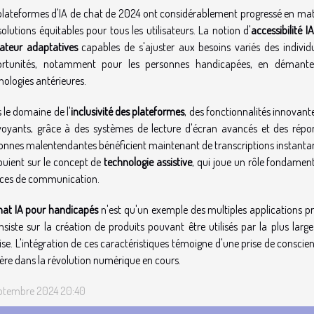
plateformes d'IA de chat de 2024 ont considérablement progressé en matière
solutions équitables pour tous les utilisateurs. La notion d'
accessibilité IA
isateur adaptatives
capables de s'ajuster aux besoins variés des individ
rtunités, notamment pour les personnes handicapées, en démantelant
nologies antérieures.
 le domaine de l'
inclusivité des plateformes
, des fonctionnalités innovante
oyants, grâce à des systèmes de lecture d'écran avancés et des répon
onnes malentendantes bénéficient maintenant de transcriptions instantanée
puient sur le concept de
technologie assistive
, qui joue un rôle fondamenta
ices de communication.
hat IA pour handicapés
n'est qu'un exemple des multiples applications p
insiste sur la création de produits pouvant être utilisés par la plus lar
ise. L'intégration de ces caractéristiques témoigne d'une prise de consci
ière dans la révolution numérique en cours.
ptembre 2024 20:40