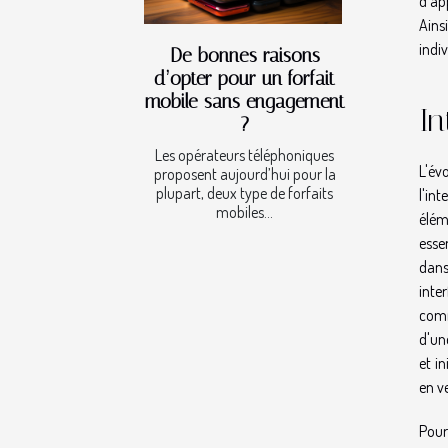
d'ap
Ains
indiv
De bonnes raisons
d’opter pour un forfait
mobile sans engagement
In
?
Les opérateurs téléphoniques
L'év
proposent aujourd’hui pour la
plupart, deux type de forfaits
l'in
mobiles...
élém
esse
dans
inte
comm
d'un
et i
en v
Pour