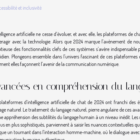
essibilité et inclusivité
telligence artificielle ne cesse d'évoluer, et avec elle, les plateformes d
teragir avec la technologie. Alors que 2024 marque l'avènement de n
tieuse des fonctionnalités clefs de ces systèmes s'avère indispensable p
idien. Plongeons ensemble dans l'univers fascinant de ces plateformes d
ent elles façonnent l'avenir de la communication numérique.
vancées en compréhension du lan
plateformes d'intelligence artificielle de chat de 2024 ont franchi des
age naturel. Le traitement du langage naturel, pierre angulaire de ces 
ne appréhension des subtilités du langage humain à un niveau inédit. Les 
lus en plus sophistiqués, parviennent à saisir les nuances contextuelles q
ue un tournant dans l'interaction homme-machine, où le dialogue avec le
unication humaine authentique.