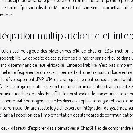
prentissage automatique permettent de former l'IA afin qu'elle réponde 
i, le terme "personnalisation IA" prend tout son sens, promettant une e
iduelles.
tégration multiplateforme et inter
olution technologique des plateformes d'IA de chat en 2024 met un acc
teropérabilité. La capacité de ces systèmes à s'insérer sans difficulté dans
ent déterminant de leur efficacité. L'interopérabilité n'est pas simp
ntielle de l'expérience utilisateur, permettant une transition fluide en
 le développement d'API d'IA de chat spécialement conçues pour facilite
rfaces de programmation permettent une communication transparente entr
unication bien établis. En effet, les protocoles de communication uni
e connectivité homogène entre les diverses applications, garantissant que 
ninterrompue. Un architecte logiciel, expert en intégration de systèmes, s
eillant à l'adoption et à l'implémentation des standards de communication 
 ceux désireux d'explorer des alternatives à ChatGPT et de comprendre