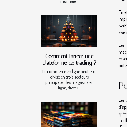
monnaie...
En e
impl
pert
cons
Les 
mach
Comment lancer une
esse
plateforme de trading ?
pote
Le commerce en ligne peut être
divisé en trois secteurs
principaux : les magasins en
Pe
ligne, divers...
Les 
d'ap
spéc
inte