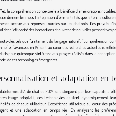
ffet, la compréhension contextuelle a bénéficié d'améliorations notables,
icite derrière les mots. L'intégration d'éléments tels que le ton, la cultu
inence accrue aux réponses fournies par les chatbots. Ces progrès s'
olident l'efficacité des interactions et ouvrent de nouvelles perspectives p
mots-clés tels que "traitement du langage naturel", "compréhension con
ine" et "avancées en IA" sont au cœur des recherches actuelles et reflèten
ntiels pour quiconque s'intéresse aux progrès réalisés dans la conception
ntiel de ces technologies émergentes.
rsonnalisation et adaptation en t
plateformes d'IA de chat de 2024 se distinguent par leur capacité à of
prentissage adaptatif, ces technologies ajustent dynamiquement le
ificités de chaque utilisateur. L'expérience utilisateur, au cœur des pré
lligent et une adaptation en temps réel. En analysant les préférenc