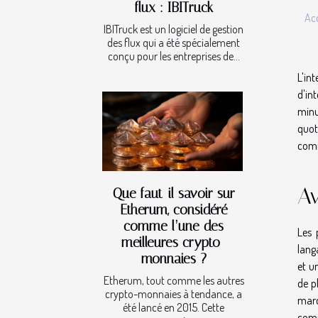
flux : IBITruck
Acc
IBITruck est un logiciel de gestion
des flux qui a été spécialement
conçu pour les entreprises de...
L'in
d'in
minu
quot
comm
A
Que faut-il savoir sur
Etherum, considéré
comme l’une des
Les 
meilleures crypto-
lang
monnaies ?
et u
Etherum, tout comme les autres
de p
crypto-monnaies à tendance, a
marq
été lancé en 2015. Cette
comm