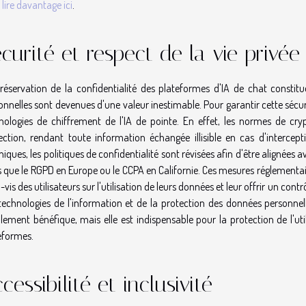
 lire davantage ici
.
curité et respect de la vie privée
réservation de la confidentialité des plateformes d'IA de chat const
onnelles sont devenues d'une valeur inestimable. Pour garantir cette sécu
nologies de chiffrement de l'IA de pointe. En effet, les normes de cr
ection, rendant toute information échangée illisible en cas d'intercep
iques, les politiques de confidentialité sont révisées afin d'être alignées av
es que le RGPD en Europe ou le CCPA en Californie. Ces mesures réglementa
-vis des utilisateurs sur l'utilisation de leurs données et leur offrir un cont
technologies de l'information et de la protection des données personne
lement bénéfique, mais elle est indispensable pour la protection de l'util
eformes.
cessibilité et inclusivité