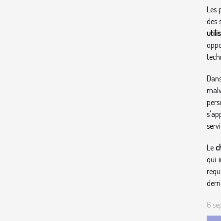
Les 
des 
util
oppo
tech
Dans
malv
pers
s'ap
serv
Le
c
qui 
requ
derr
6 se