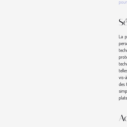
pour
Sé
La p
pers
tech
prot
techn
tell
vis-à
des 
simp
plat
Ac