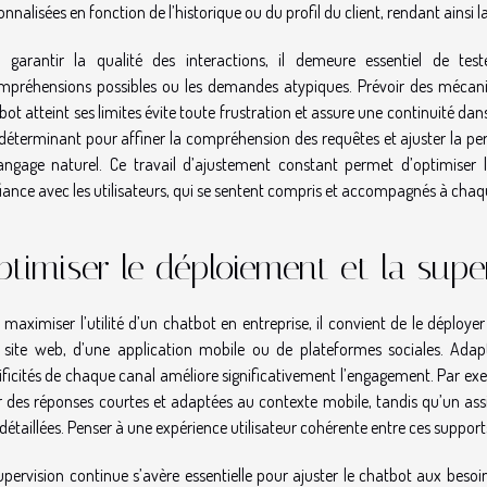
onnalisées en fonction de l’historique ou du profil du client, rendant ainsi
 garantir la qualité des interactions, il demeure essentiel de test
mpréhensions possibles ou les demandes atypiques. Prévoir des mécani
bot atteint ses limites évite toute frustration et assure une continuité da
 déterminant pour affiner la compréhension des requêtes et ajuster la p
angage naturel. Ce travail d’ajustement constant permet d’optimiser l’
iance avec les utilisateurs, qui se sentent compris et accompagnés à chaq
timiser le déploiement et la supe
 maximiser l’utilité d’un chatbot en entreprise, il convient de le déployer s
 site web, d’une application mobile ou de plateformes sociales. Adapte
ificités de chaque canal améliore significativement l’engagement. Par exe
ir des réponses courtes et adaptées au contexte mobile, tandis qu’un as
 détaillées. Penser à une expérience utilisateur cohérente entre ces supports
upervision continue s’avère essentielle pour ajuster le chatbot aux besoin