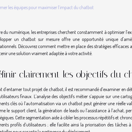
rmer les équipes pour maximiser l’impact du chatbot
ère du numérique, les entreprises cherchent constamment à optimiser l’exp
lopper un chatbot sur mesure offre une opportunité unique d'amélio
ationnels. Découvrez comment mettre en place des stratégies efficaces afi
tenir une solution vraiment adaptée à votre activité.
finir clairement les objectifs du c
t d’entamer tout projet de chatbot, il est recommandé d’examiner en détail
utilisateurs finaux. L’analyse des objectifs métier s’appuie sur une carto
nts clés où l’automatisation via un chatbot peut générer une réelle valeu
e le support client, la génération de leads ou l’assistance à l’achat, pe
tégiques. Cette segmentation aide à cibler les processus répétitifs et chro
érents profils d’utilisateurs ; elle facilite ainsi la priorisation des tâc
ntielles pour garantir la pertinence du déploiement.