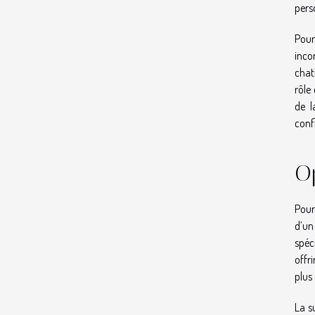
pers
Pour
inco
chat
rôle
de l
conf
Op
Pour
d’un
spéc
offr
plus
La s