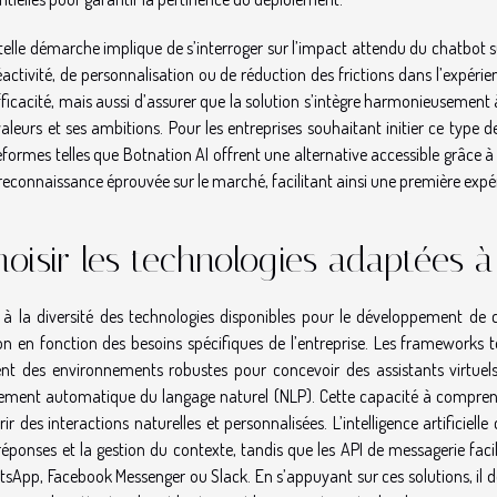
telle démarche implique de s’interroger sur l’impact attendu du chatbot sur
éactivité, de personnalisation ou de réduction des frictions dans l’expérie
fficacité, mais aussi d’assurer que la solution s’intègre harmonieusement à
valeurs et ses ambitions. Pour les entreprises souhaitant initier ce typ
eformes telles que Botnation AI offrent une alternative accessible grâce à 
reconnaissance éprouvée sur le marché, facilitant ainsi une première expér
oisir les technologies adaptées à
 à la diversité des technologies disponibles pour le développement de 
on en fonction des besoins spécifiques de l’entreprise. Les frameworks
ent des environnements robustes pour concevoir des assistants virtue
tement automatique du langage naturel (NLP). Cette capacité à compre
frir des interactions naturelles et personnalisées. L’intelligence artificiel
réponses et la gestion du contexte, tandis que les API de messagerie faci
sApp, Facebook Messenger ou Slack. En s’appuyant sur ces solutions, il d