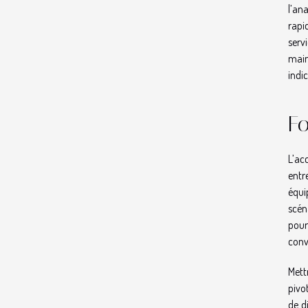
l’an
rapi
serv
main
indi
Fo
L’ac
entr
équip
scén
pour
conv
Mett
pivo
de d