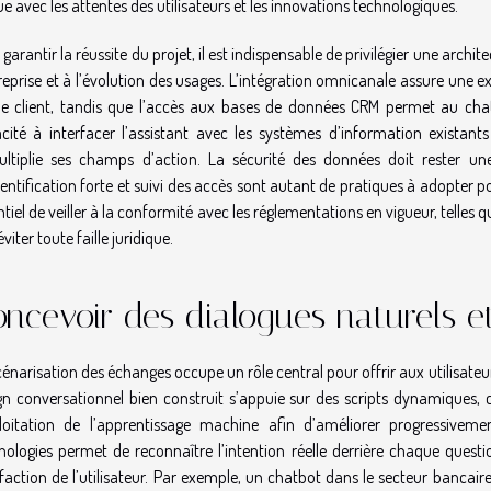
ue avec les attentes des utilisateurs et les innovations technologiques.
garantir la réussite du projet, il est indispensable de privilégier une archi
treprise et à l’évolution des usages. L’intégration omnicanale assure une ex
le client, tandis que l’accès aux bases de données CRM permet au cha
cité à interfacer l’assistant avec les systèmes d’information existant
ltiplie ses champs d’action. La sécurité des données doit rester un
entification forte et suivi des accès sont autant de pratiques à adopter po
tiel de veiller à la conformité avec les réglementations en vigueur, telles q
éviter toute faille juridique.
ncevoir des dialogues naturels et
cénarisation des échanges occupe un rôle central pour offrir aux utilisateu
gn conversationnel bien construit s’appuie sur des scripts dynamiques, 
ploitation de l’apprentissage machine afin d’améliorer progressiveme
nologies permet de reconnaître l’intention réelle derrière chaque questio
sfaction de l’utilisateur. Par exemple, un chatbot dans le secteur bancai