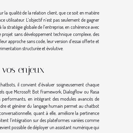
 la qualité de la relation client, que ce soit en matière
nce utilisateur. L’objectif n’est pas seulement de gagner
 la stratégie globale de l’entreprise, en cohérence avec
e de projet sans développement technique complexe, des
leur approche sans code, leur version d’essai offerte et
imentation structurée et évolutive.
 vos enjeux
chatbots, il convient d’évaluer soigneusement chaque
 tels que Microsoft Bot Framework, Dialogflow ou Rasa
ls performants, en intégrant des modules avancés de
ndre et générer du langage humain permet au chatbot
le conversationnelle, quant à elle, améliore la pertinence
litent l’intégration sur des plateformes variées comme
evient possible de déployer un assistant numérique qui