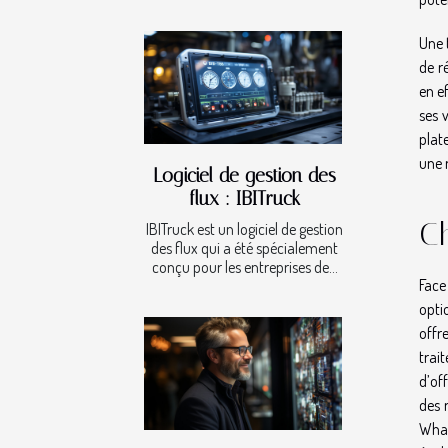
Une 
de r
en e
ses 
plat
une 
Logiciel de gestion des
flux : IBITruck
Ch
IBITruck est un logiciel de gestion
des flux qui a été spécialement
conçu pour les entreprises de...
Face
opti
offr
trai
d’of
des 
What