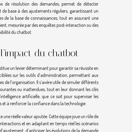
aux de résolution des demandes, permet de détecter
rt de base à des ajustements réguliers, garantissant un
ntes de la base de connaissances, tout en assurant une
lient, mesurée par des enquêtes post-interaction ou des
ibilité du chatbot.
 l’impact du chatbot
tue un levier déterminant pour garantir sa réussite en
ciblées sur les outils d’administration, permettant aux
 de l’organisation. Il s’avère utile de simuler différents
 courantes ou inattendues, tout en leur donnant les clés
elligence artificielle, que ce soit pour superviser les
s et à renforcer la confiance dans la technologie.
 une réelle valeur ajoutée. Cette équipe joue un rôle de
s interactions et en adaptant en temps réel les scénarios
 d’ajustement, d’anticiper les évolutions de la demande