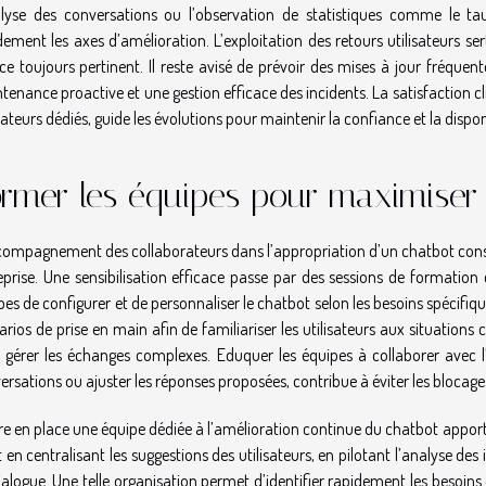
alyse des conversations ou l’observation de statistiques comme le t
dement les axes d’amélioration. L’exploitation des retours utilisateurs se
ice toujours pertinent. Il reste avisé de prévoir des mises à jour fréque
tenance proactive et une gestion efficace des incidents. La satisfaction c
cateurs dédiés, guide les évolutions pour maintenir la confiance et la dispon
rmer les équipes pour maximiser
compagnement des collaborateurs dans l’appropriation d’un chatbot consti
eprise. Une sensibilisation efficace passe par des sessions de formation 
es de configurer et de personnaliser le chatbot selon les besoins spécifiques
arios de prise en main afin de familiariser les utilisateurs aux situations
 gérer les échanges complexes. Eduquer les équipes à collaborer avec l’int
ersations ou ajuster les réponses proposées, contribue à éviter les blocage
re en place une équipe dédiée à l’amélioration continue du chatbot apporte
t en centralisant les suggestions des utilisateurs, en pilotant l’analyse de
ialogue. Une telle organisation permet d’identifier rapidement les besoins