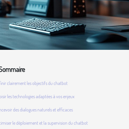
Sommaire
inir clairement les objectifs du chatbot
isir les technologies adaptées à vos enjeux
cevoir des dialogues naturels et efficaces
imiser le déploiement et la supervision du chatbot