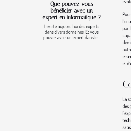
évol
Que pouvez-vous
bénéficier avec un
Pour 
expert en informatique ?
l’en
Il existe aujourd'hui des experts
par 
dans divers domaines. Et vous
capa
pouvez avoir un expert dans le...
dému
auth
essen
et d’
Co
La s
desi
l’ex
tech
sati