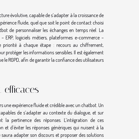
tecture évolutive, capable de s’adapter à la croissance de
périence fluide, quel que soit le point de contact choisi
tbot de personnaliser les échanges en temps réel. La
s – ERP, logiciels métiers, plateformes e-commerce –
e priorité à chaque étape : recours au chiffrement,
ur protéger les informations sensibles. Il est également
ue le RGPD, afin de garantir la confiance des utilisateurs
 efficaces
rs une expérience fluide et crédible avec un chatbot. Un
capables de s’adapter au contexte du dialogue, et sur
nt la pertinence des réponses. L’intégration de ces
n et d’éviter les réponses génériques qui nuisent à la
re saura adapter son discours et proposer des solutions