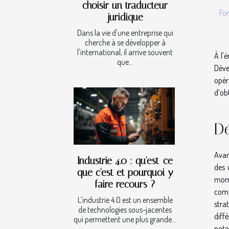
choisir un traducteur
Fo
juridique
Dans la vie d'une entreprise qui
cherche à se développer à
l'international, il arrive souvent
À l'
que...
Déve
opér
d’ob
Dé
Avan
Industrie 4.0 : qu'est-ce
des 
que c'est et pourquoi y
mome
faire recours ?
comm
L’industrie 4.0 est un ensemble
stra
de technologies sous-jacentes
diff
qui permettent une plus grande...
pote